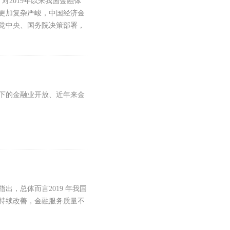
，对2019年以来我国金融体
势更加复杂严峻，中国经济金
党中央、国务院决策部署，
融风险、深化金融改革三项
续深化供给侧结构性改革，
。
局下的金融业开放、近年来金
指出，总体而言2019 年我国
持续改善，金融服务质量不