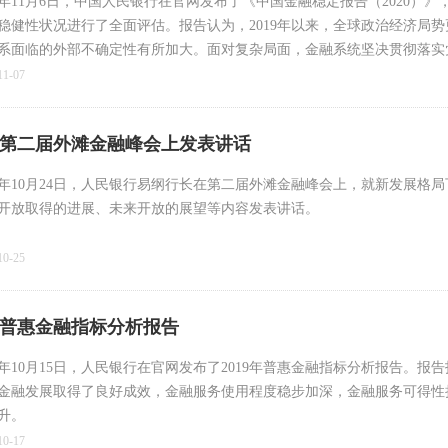
20年11月6日，中国人民银行在官网发布了《中国金融稳定报告（2020）》
稳健性状况进行了全面评估。报告认为，2019年以来，全球政治经济局
系面临的外部不确定性有所加大。面对复杂局面，金融系统坚决贯彻落实
稳中求进工作总基调，坚持新发展理念，紧紧围绕服务实体经济、防控金
11-07
，坚持实施稳健的货币政策，坚决打好防范化解重大金融风险攻坚战，持
改善金融管理和服务，为促进经济高质量发展创造了良好的货币金融环境
第二届外滩金融峰会上发表讲话
20年10月24日，人民银行易纲行长在第二届外滩金融峰会上，就新发展格
开放取得的进展、未来开放的展望等内容发表讲话。
10-25
年普惠金融指标分析报告
20年10月15日，人民银行在官网发布了2019年普惠金融指标分析报告。报告
金融发展取得了良好成效，金融服务使用程度稳步加深，金融服务可得性
升。
10-17