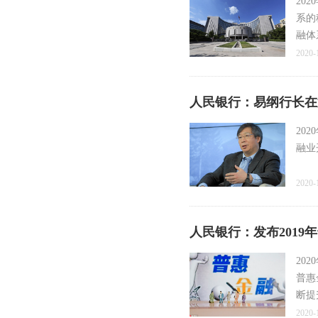
20
系的
融体
坚持
2020-
任务
不断
人民银行：易纲行长在
20
融业
2020-
人民银行：发布2019
20
普惠
断提
2020-