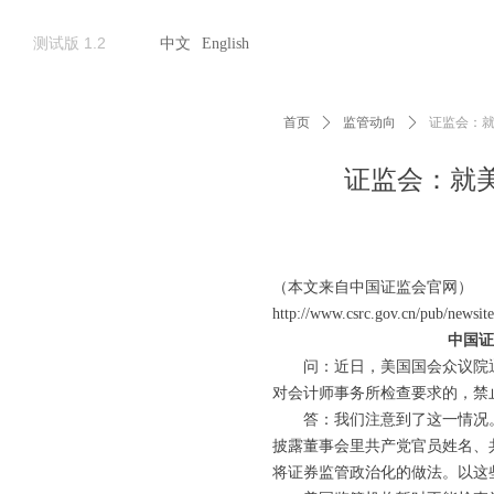
测试版 1.2
中文
English
首页
ꄲ
监管动向
ꄲ
证监会：
证监会：就
（本文来自中国证监会官网）
http://www.csrc.gov.cn/pub/newsi
中国证
问：近日，美国国会众议院通过
对会计师事务所检查要求的，禁
答：我们注意到了这一情况。
披露董事会里共产党官员姓名、
将证券监管政治化的做法。以这