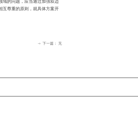
领域的问题，应当通过加强双边
相互尊重的原则，就具体方案开
下一篇：
无
ꁹ