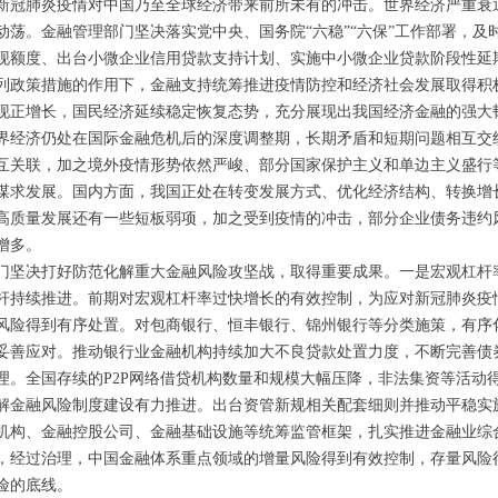
来的新冠肺炎疫情对中国乃至全球经济带来前所未有的冲击。世界经济严重
动荡。金融管理部门坚决落实党中央、国务院“六稳”“六保”工作部署，及
现额度、出台小微企业信用贷款支持计划、实施中小微企业贷款阶段性延
列政策措施的作用下，金融支持统筹推进疫情防控和经济社会发展取得积
现正增长，国民经济延续稳定恢复态势，充分展现出我国经济金融的强大
界经济仍处在国际金融危机后的深度调整期，长期矛盾和短期问题相互交
互关联，加之境外疫情形势依然严峻、部分国家保护主义和单边主义盛行
谋求发展。国内方面，我国正处在转变发展方式、优化经济结构、转换增
高质量发展还有一些短板弱项，加之受到疫情的冲击，部分企业债务违约
增多。
门坚决打好防范化解重大金融风险攻坚战，取得重要成果。一是宏观杠杆
杆持续推进。前期对宏观杠杆率过快增长的有效控制，为应对新冠肺炎疫
风险得到有序处置。对包商银行、恒丰银行、锦州银行等分类施策，有序
妥善应对。推动银行业金融机构持续加大不良贷款处置力度，不断完善债
理。全国存续的P2P网络借贷机构数量和规模大幅压降，非法集资等活动
解金融风险制度建设有力推进。出台资管新规相关配套细则并推动平稳实
机构、金融控股公司、金融基础设施等统筹监管框架，扎实推进金融业综
，经过治理，中国金融体系重点领域的增量风险得到有效控制，存量风险
险的底线。