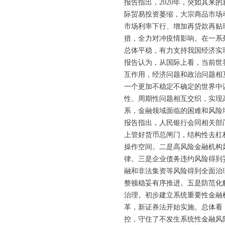
报告指出，2020年，突如其
际贸易投资萎缩，大宗商品市场
市场利率下行、增加再贷款再贴
措，全力对冲疫情影响。在一系
总体平稳，有力支持我国经济实
报告认为，从国际上看，当前世
互作用，经济问题和政治问题相
一个更加不稳定不确定的世界中
性、周期性问题相互交织，实现
系，金融领域面临的困难和风险
报告指出，人民银行会同相关部
上管好货币总闸门，结构性去杠
操作空间。二是高风险金融机构
律。三是企业债务违约风险得到
融和非法集资等风险得到全面治
整顿稳妥有序推进。五是防范化
治理。初步建立系统重要性金融
革，新证券法开始实施。总体看
控，守住了不发生系统性金融风