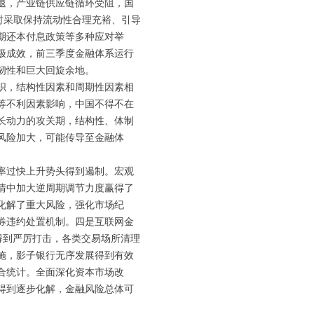
衰退，产业链供应链循环受阻，国
时采取保持流动性合理充裕、引导
期还本付息政策等多种应对举
极成效，前三季度金融体系运行
韧性和巨大回旋余地。
织，结构性因素和周期性因素相
等不利因素影响，中国不得不在
长动力的攻关期，结构性、体制
风险加大，可能传导至金融体
率过快上升势头得到遏制。宏观
情中加大逆周期调节力度赢得了
化解了重大风险，强化市场纪
券违约处置机制。四是互联网金
得到严厉打击，各类交易场所清理
施，影子银行无序发展得到有效
合统计。全面深化资本市场改
得到逐步化解，金融风险总体可