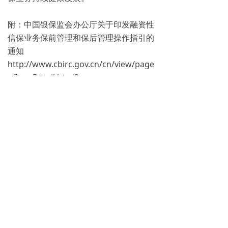
附：中国银保监会办公厅关于印发融资性
信保业务保前管理和保后管理操作指引的
通知
http://www.cbirc.gov.cn/cn/view/page
s/ItemDetail.html?
docId=930235&itemId=924&generalty
pe=1
http://www.cbirc.gov.cn/en/view/page
s/ItemDetail.html?
docId=931712&itemId=980
CBIRC Issues the Operational
Guidelines for Ex Ante Management
of Credit Insurance Business for
Financing Purpose and the