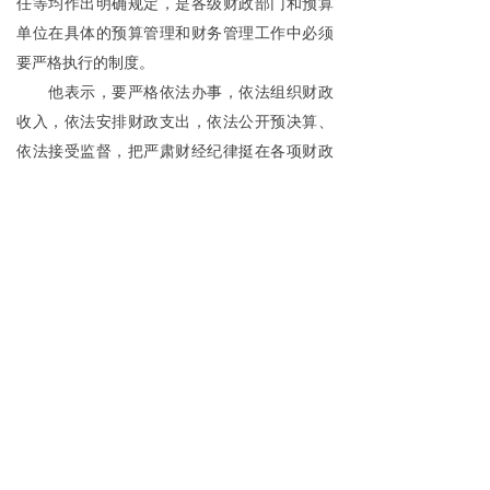
任等均作出明确规定，是各级财政部门和预算
单位在具体的预算管理和财务管理工作中必须
要严格执行的制度。
他表示，要严格依法办事，依法组织财政
收入，依法安排财政支出，依法公开预决算、
依法接受监督，把严肃财经纪律挺在各项财政
财务工作前面，真正做到有法可依、有法必
依、执法必严、违法必究。
在抓好条例落实的同时，条例的配套制度
建设也将同步推进。
“要把预算法及条例规定，逐步细化为具体
的操作办法，形成系统化的配套制度。”刘昆
说，一方面要积极研究制定完善财政转移支
付、政府债务管理、预算绩效管理、国库管
理、财政监督等方面的法规规章；另一方面要
及时对现行的预算管理规章制度进行清理和修
订，细化条例有关制度的具体操作规定和要